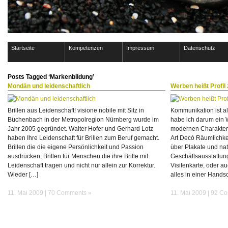
Startseite
Kompetenzen
Impressum
Datenschutz
Posts Tagged ‘Markenbildung’
Mondän und leidenschaftlich
Werben heißt Profil 
Brillen aus Leidenschaft! visione nobile mit Sitz in
Kommunikation ist al
Büchenbach in der Metropolregion Nürnberg wurde im
habe ich darum ein 
Jahr 2005 gegründet. Walter Hofer und Gerhard Lotz
modernen Charakter 
haben Ihre Leidenschaft für Brillen zum Beruf gemacht.
Art Decó Räumlichkei
Brillen die die eigene Persönlichkeit und Passion
über Plakate und nat
ausdrücken, Brillen für Menschen die ihre Brille mit
Geschäftsausstattung
Leidenschaft tragen und nicht nur allein zur Korrektur.
Visitenkarte, oder 
Wieder […]
alles in einer Handsch
11. Mai 2009 |
70 Comments »
11. Mai 2009 |
92 Co