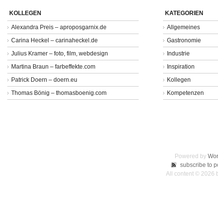
KOLLEGEN
KATEGORIEN
Alexandra Preis – aproposgarnix.de
Allgemeines
Carina Heckel – carinaheckel.de
Gastronomie
Julius Kramer – foto, film, webdesign
Industrie
Martina Braun – farbeffekte.com
Inspiration
Patrick Doern – doern.eu
Kollegen
Thomas Bönig – thomasboenig.com
Kompetenzen
Powered by
Wor
subscribe to p
All content © 2026 